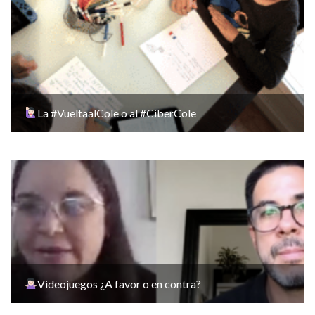
La #VueltaalCole o al #CiberCole
Videojuegos ¿A favor o en contra?