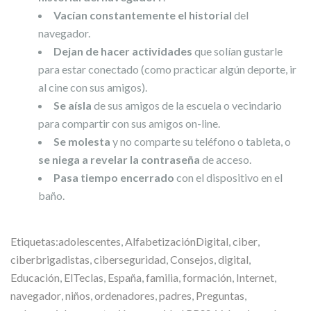
Vacían constantemente el historial
del
navegador.
Dejan de hacer actividades
que solían gustarle
para estar conectado (como practicar algún deporte, ir
al cine con sus amigos).
Se aísla
de sus amigos de la escuela o vecindario
para compartir con sus amigos on-line.
Se molesta
y no comparte su teléfono o tableta, o
se niega a revelar la contraseña
de acceso.
Pasa tiempo encerrado
con el dispositivo en el
baño.
Etiquetas:
adolescentes
,
AlfabetizaciónDigital
,
ciber
,
ciberbrigadistas
,
ciberseguridad
,
Consejos
,
digital
,
Educación
,
ElTeclas
,
España
,
familia
,
formación
,
Internet
,
navegador
,
niños
,
ordenadores
,
padres
,
Preguntas
,