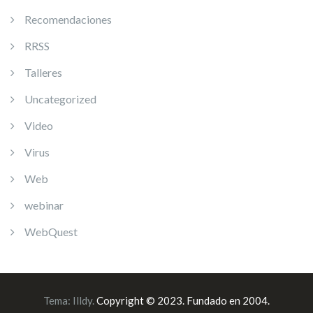
Recomendaciones
RRSS
Talleres
Uncategorized
Video
Virus
Web
webinar
WebQuest
Tema:
Illdy
.
Copyright © 2023. Fundado en 2004.