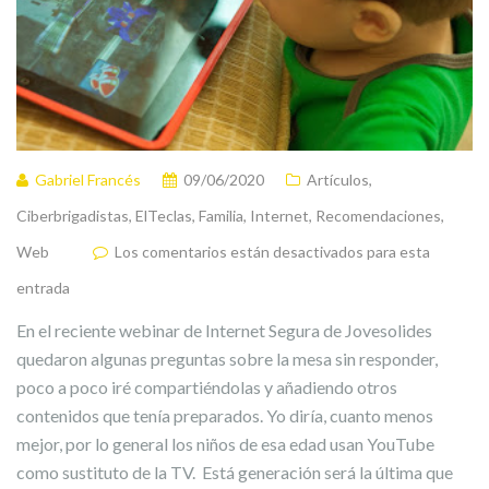
Gabriel Francés
09/06/2020
Artículos
,
Ciberbrigadistas
,
ElTeclas
,
Familia
,
Internet
,
Recomendaciones
,
Web
Los comentarios están desactivados para esta
entrada
En el reciente webinar de Internet Segura de Jovesolides
quedaron algunas preguntas sobre la mesa sin responder,
poco a poco iré compartiéndolas y añadiendo otros
contenidos que tenía preparados. Yo diría, cuanto menos
mejor, por lo general los niños de esa edad usan YouTube
como sustituto de la TV. Está generación será la última que