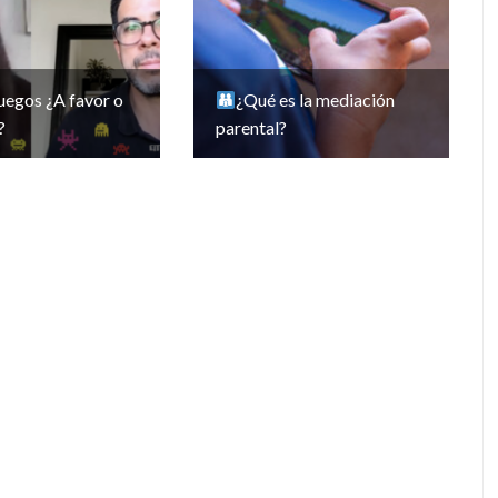
uegos ¿A favor o
¿Qué es la mediación
?
parental?