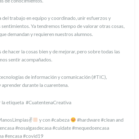
las de conocimientos.
del trabajo en equipo y coordinado, unir esfuerzos y
us sentimientos. Ya tendremos tiempo de valorar otras cosas,
 que demandan y requieren nuestros alumnos.
s de hacer la cosas bien y de mejorar, pero sobre todas las
rnos sentir acompañados.
 tecnologías de información y comunicación (#TIC),
 aprender durante la cuarentena.
r la etiqueta #CuatentenaCreativa
 #ManosLimpias✌
y con #cabeza
#hardware #clean and
ncasa #nosalgasdecasa #cuidate #mequedoencasa
na #encasa #covid19