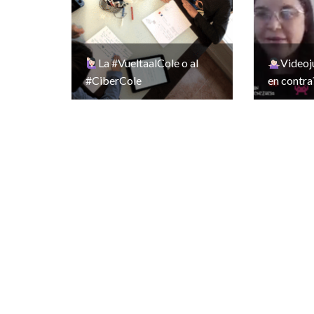
La #VueltaalCole o al
Videoj
#CiberCole
en contra