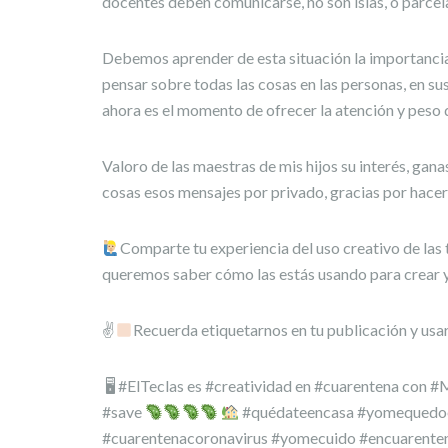
docentes deben comunicarse, no son islas, o parce
Debemos aprender de esta situación la importancia 
pensar sobre todas las cosas en las personas, en s
ahora es el momento de ofrecer la atención y peso
Valoro de las maestras de mis hijos su interés, gana
cosas esos mensajes por privado, gracias por hace
Comparte tu experiencia del uso creativo de las
queremos saber cómo las estás usando para crear y
✌
Recuerda etiquetarnos en tu publicación y usa
🖥 #ElTeclas es #creatividad en #cuarentena con
#save
#quédateencasa #yomequedoe
#cuarentenacoronavirus #yomecuido #encuarente