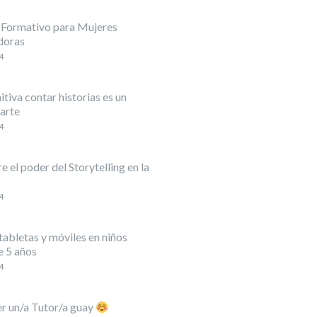
 Formativo para Mujeres
doras
4
itiva contar historias es un
arte
4
 el poder del Storytelling en la
4
abletas y móviles en niños
 5 años
4
er un/a Tutor/a guay