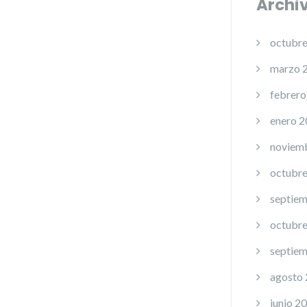
Archi
octubr
marzo 
febrero
enero 
noviem
octubr
septie
octubr
septie
agosto
junio 2