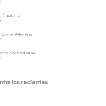
4
ión parental…
3
l guion en #elearning
3
a magia de la narrativa
3
tarios recientes