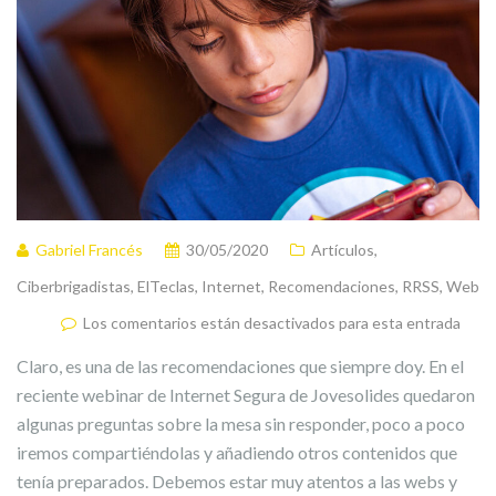
Gabriel Francés
30/05/2020
Artículos
,
Ciberbrigadistas
,
ElTeclas
,
Internet
,
Recomendaciones
,
RRSS
,
Web
Los comentarios están desactivados para esta entrada
Claro, es una de las recomendaciones que siempre doy. En el
reciente webinar de Internet Segura de Jovesolides quedaron
algunas preguntas sobre la mesa sin responder, poco a poco
iremos compartiéndolas y añadiendo otros contenidos que
tenía preparados. Debemos estar muy atentos a las webs y