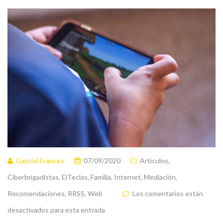
Gabriel Francés
07/09/2020
Artículos
,
Ciberbrigadistas
,
ElTeclas
,
Familia
,
Internet
,
Mediación
,
Recomendaciones
,
RRSS
,
Web
Los comentarios están
desactivados para esta entrada