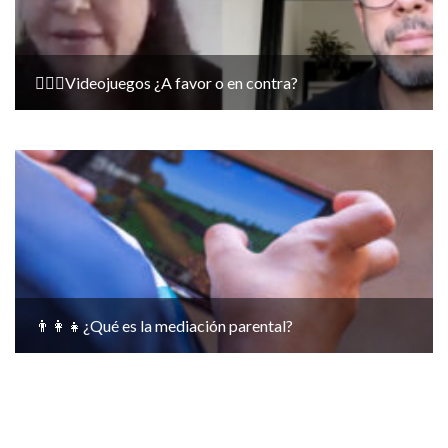
🤷🏻‍♀️Videojuegos ¿A favor o en contra?
👨‍👩‍👧¿Qué es la mediación parental?