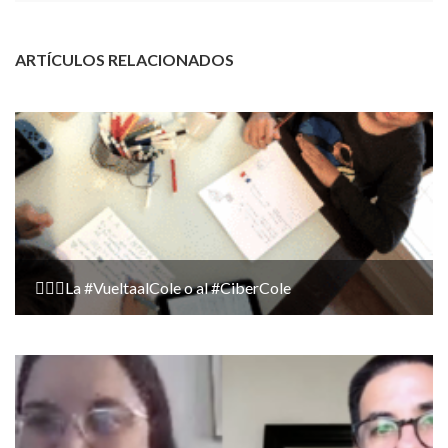
ARTÍCULOS RELACIONADOS
🙋🏻‍♀️La #VueltaalCole o al #CiberCole