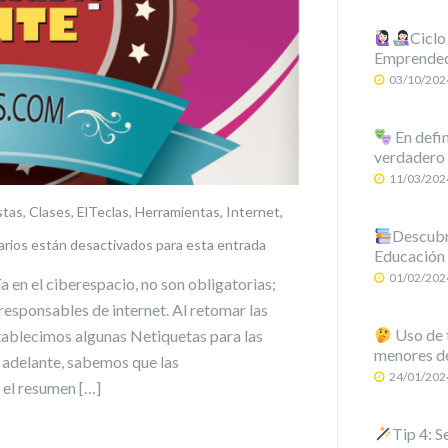
Ciclo
Emprende
03/10/202
En defin
verdadero 
11/03/202
stas
,
Clases
,
ElTeclas
,
Herramientas
,
Internet
,
Descubre
rios están desactivados para esta entrada
Educación
01/02/202
 en el ciberespacio, no son obligatorias;
esponsables de internet. Al retomar las
Uso de t
tablecimos algunas Netiquetas para las
menores de
adelante, sabemos que las
24/01/202
 el resumen […]
Tip 4: S