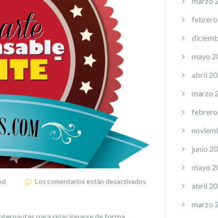
marzo 
febrero
diciemb
mayo 2
abril 2
marzo 
febrero
noviem
junio 2
mayo 2
ed
Los comentarios están desactivados
abril 2
marzo 
ternautas para relacionarse de forma