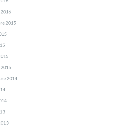
2016
 2016
re 2015
015
015
2015
 2015
bre 2014
014
014
013
2013