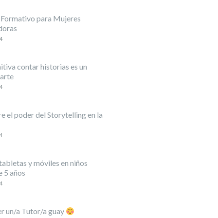
 Formativo para Mujeres
doras
4
itiva contar historias es un
arte
4
 el poder del Storytelling en la
4
abletas y móviles en niños
 5 años
4
er un/a Tutor/a guay