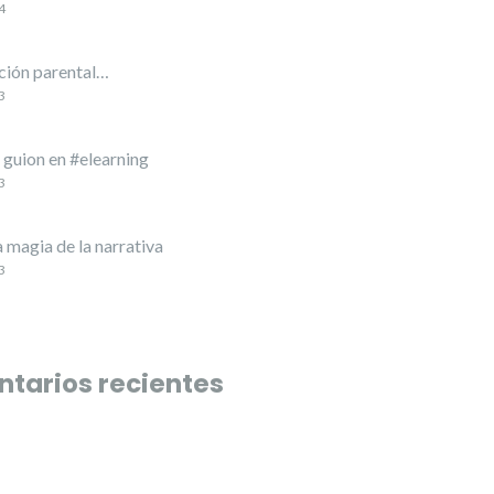
4
ión parental…
3
l guion en #elearning
3
a magia de la narrativa
3
tarios recientes