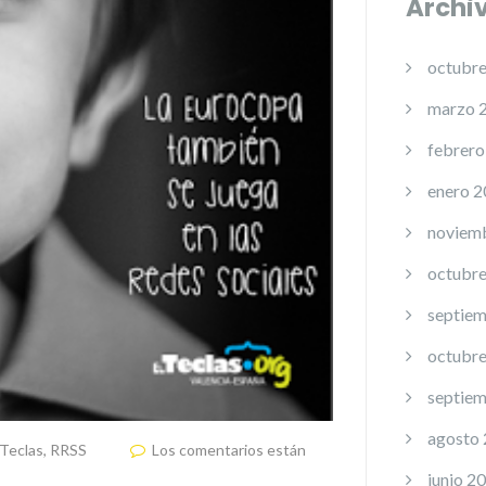
Archi
octubr
marzo 
febrero
enero 
noviem
octubr
septie
octubr
septie
agosto
lTeclas
,
RRSS
Los comentarios están
junio 2