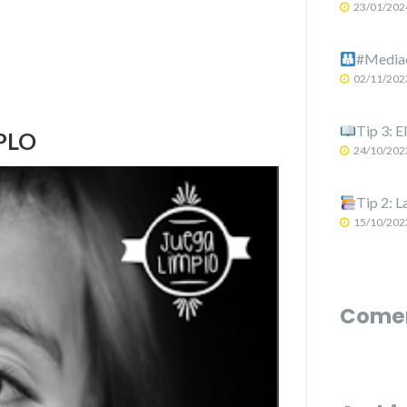
23/01/202
#Mediac
02/11/202
Tip 3: E
PLO
24/10/202
Tip 2: L
15/10/202
Comen