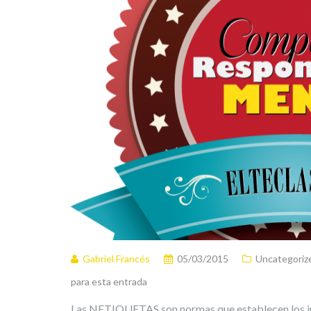
Gabriel Francés
05/03/2015
Uncategoriz
para esta entrada
Las NETIQUETAS son normas que establecen los in