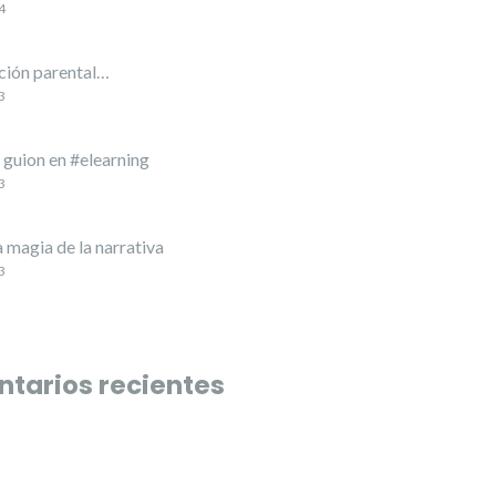
4
ión parental…
3
l guion en #elearning
3
a magia de la narrativa
3
tarios recientes