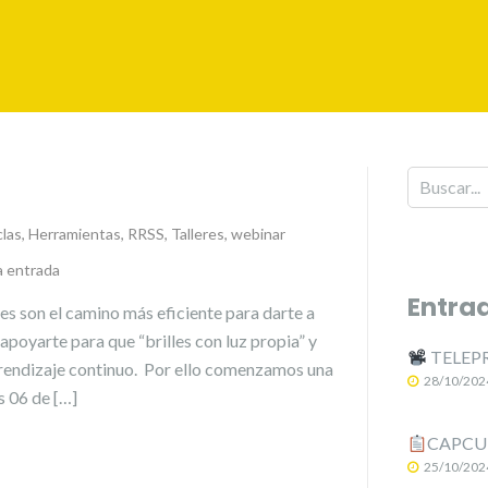
clas
,
Herramientas
,
RRSS
,
Talleres
,
webinar
a entrada
Entra
les son el camino más eficiente para darte a
poyarte para que “brilles con luz propia” y
TELEPR
aprendizaje continuo. Por ello comenzamos una
28/10/202
s 06 de […]
CAPCUT:
25/10/202