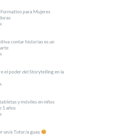
 Formativo para Mujeres
doras
4
itiva contar historias es un
arte
4
 el poder del Storytelling en la
4
abletas y móviles en niños
 5 años
4
er un/a Tutor/a guay