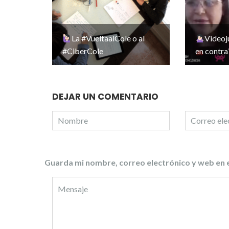
La #VueltaalCole o al
Videoj
#CiberCole
en contra
DEJAR UN COMENTARIO
Guarda mi nombre, correo electrónico y web en 