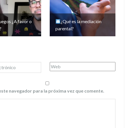
uegos ¿A favor o
¿Qué es la mediación
?
parental?
este navegador para la próxima vez que comente.