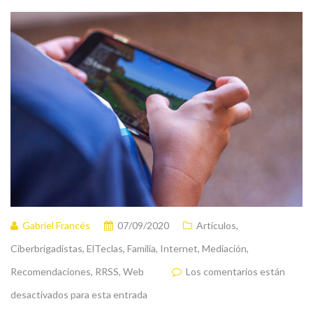
Gabriel Francés
07/09/2020
Artículos
,
Ciberbrigadistas
,
ElTeclas
,
Familia
,
Internet
,
Mediación
,
Recomendaciones
,
RRSS
,
Web
Los comentarios están
desactivados para esta entrada