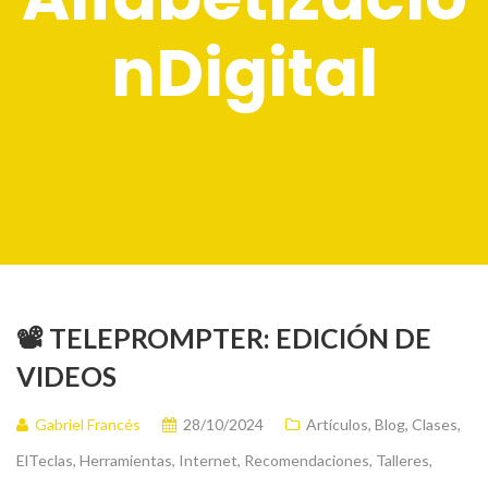
nDigital
📽️ TELEPROMPTER: EDICIÓN DE
VIDEOS
Gabriel Francés
28/10/2024
Artículos
,
Blog
,
Clases
,
ElTeclas
,
Herramientas
,
Internet
,
Recomendaciones
,
Talleres
,