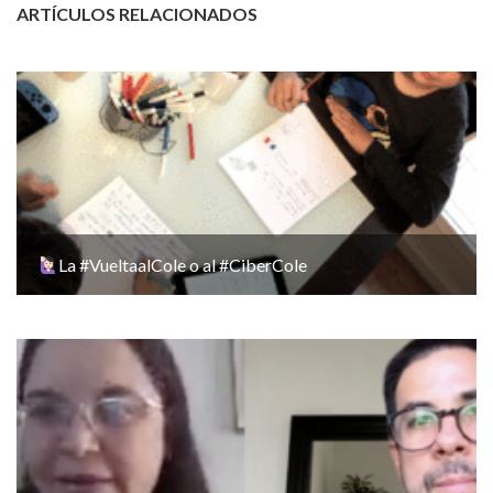
ARTÍCULOS RELACIONADOS
La #VueltaalCole o al #CiberCole