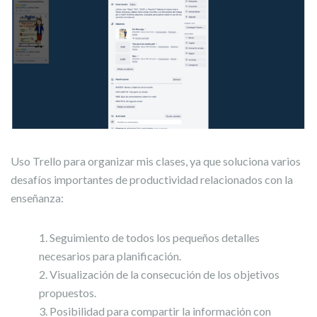
Uso Trello para organizar mis clases, ya que soluciona varios
desafíos importantes de productividad relacionados con la
enseñanza:
Seguimiento de todos los pequeños detalles
necesarios para planificación.
Visualización de la consecución de los objetivos
propuestos.
Posibilidad para compartir la información con