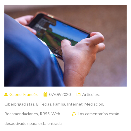
Gabriel Francés
07/09/2020
Artículos
,
Ciberbrigadistas
,
ElTeclas
,
Familia
,
Internet
,
Mediación
,
Recomendaciones
,
RRSS
,
Web
Los comentarios están
desactivados para esta entrada