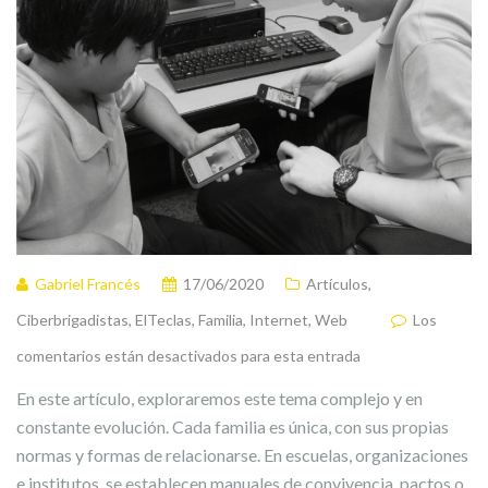
Gabriel Francés
17/06/2020
Artículos
,
Ciberbrigadistas
,
ElTeclas
,
Familia
,
Internet
,
Web
Los
comentarios están desactivados para esta entrada
En este artículo, exploraremos este tema complejo y en
constante evolución. Cada familia es única, con sus propias
normas y formas de relacionarse. En escuelas, organizaciones
e institutos, se establecen manuales de convivencia, pactos o