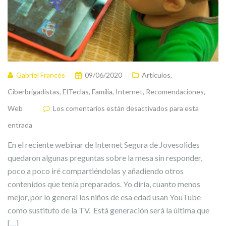
Gabriel Francés
09/06/2020
Artículos
,
Ciberbrigadistas
,
ElTeclas
,
Familia
,
Internet
,
Recomendaciones
,
Web
Los comentarios están desactivados para esta
entrada
En el reciente webinar de Internet Segura de Jovesolides
quedaron algunas preguntas sobre la mesa sin responder,
poco a poco iré compartiéndolas y añadiendo otros
contenidos que tenía preparados. Yo diría, cuanto menos
mejor, por lo general los niños de esa edad usan YouTube
como sustituto de la TV. Está generación será la última que
[…]