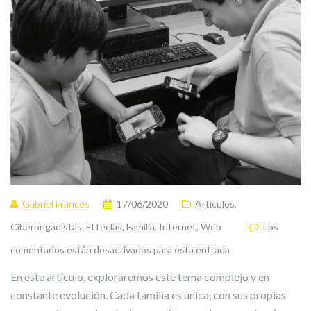
Gabriel Francés
17/06/2020
Artículos
,
Ciberbrigadistas
,
ElTeclas
,
Familia
,
Internet
,
Web
Los
comentarios están desactivados para esta entrada
En este artículo, exploraremos este tema complejo y en
constante evolución. Cada familia es única, con sus propias