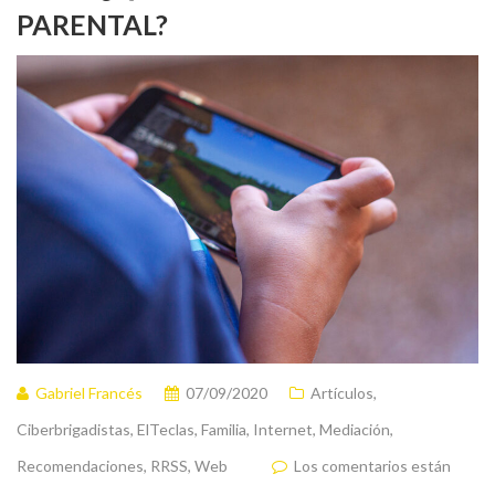
PARENTAL?
Gabriel Francés
07/09/2020
Artículos
,
Ciberbrigadistas
,
ElTeclas
,
Familia
,
Internet
,
Mediación
,
Recomendaciones
,
RRSS
,
Web
Los comentarios están