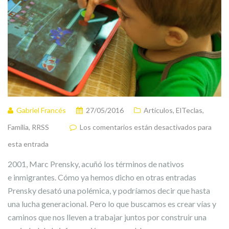
Gabriel Francés
27/05/2016
Artículos
,
ElTeclas
,
Familia
,
RRSS
Los comentarios están desactivados para
esta entrada
2001, Marc Prensky, acuñó los términos de nativos
e inmigrantes. Cómo ya hemos dicho en otras entradas
Prensky desató una polémica, y podríamos decir que hasta
una lucha generacional. Pero lo que buscamos es crear vías y
caminos que nos lleven a trabajar juntos por construir una