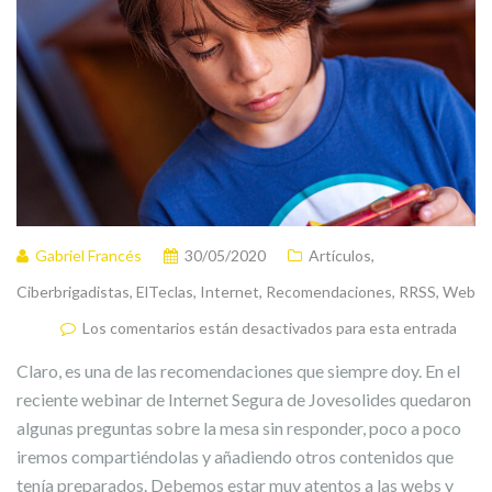
Gabriel Francés
30/05/2020
Artículos
,
Ciberbrigadistas
,
ElTeclas
,
Internet
,
Recomendaciones
,
RRSS
,
Web
Los comentarios están desactivados para esta entrada
Claro, es una de las recomendaciones que siempre doy. En el
reciente webinar de Internet Segura de Jovesolides quedaron
algunas preguntas sobre la mesa sin responder, poco a poco
iremos compartiéndolas y añadiendo otros contenidos que
tenía preparados. Debemos estar muy atentos a las webs y