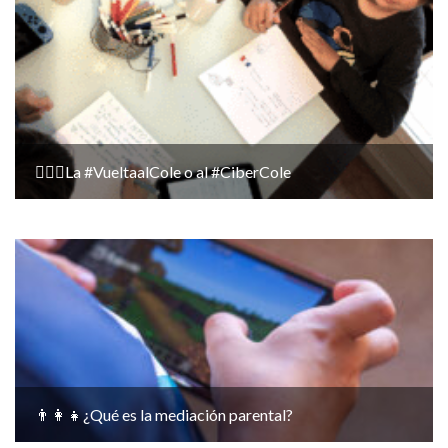
🙋🏻‍♀️La #VueltaalCole o al #CiberCole
👨‍👩‍👧¿Qué es la mediación parental?