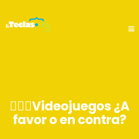
🤷🏻‍♀️Videojuegos ¿A
favor o en contra?