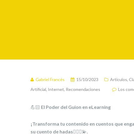
Gabriel Francés
15/10/2023
Artículos
,
Cl
Artificial
,
Internet
,
Recomendaciones
Los come
💪🏻
El Poder del Guion en eLearning
¡Transforma tu contenido en cuentos que enga
su cuento de hadas
🧚🏻‍♂️
💫
.