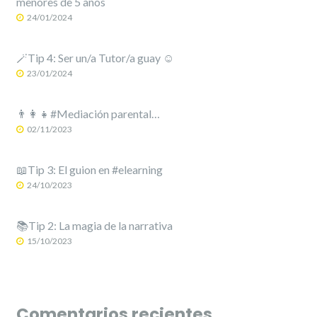
menores de 5 años
24/01/2024
🪄Tip 4: Ser un/a Tutor/a guay ☺️
23/01/2024
👨‍👩‍👧#Mediación parental…
02/11/2023
📖Tip 3: El guion en #elearning
24/10/2023
📚Tip 2: La magia de la narrativa
15/10/2023
Comentarios recientes