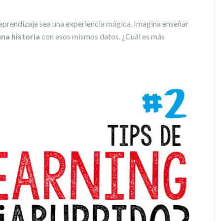
 aprendizaje sea una experiencia mágica. Imagina enseñar
na historia
con esos mismos datos. ¿Cuál es más