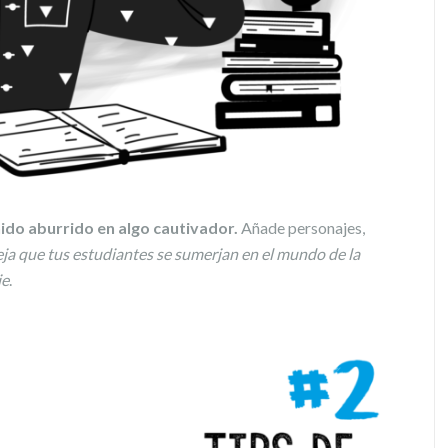
nido aburrido en algo cautivador.
Añade personajes,
ja que tus estudiantes se sumerjan en el mundo de la
je
.