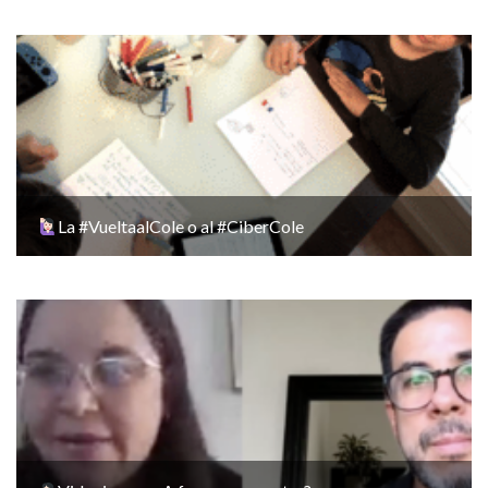
La #VueltaalCole o al #CiberCole