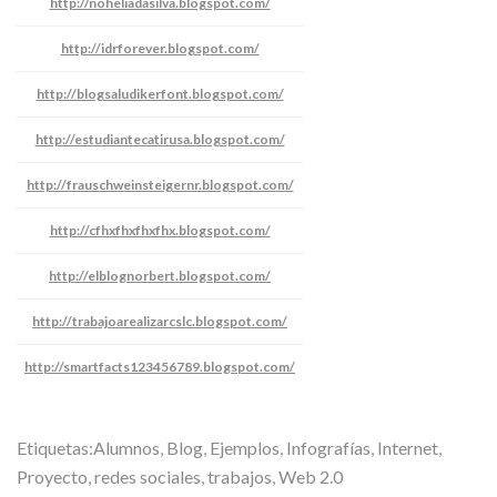
http://noheliadasilva.blogspot.com/
http://idrforever.blogspot.com/
http://blogsaludikerfont.blogspot.com/
http://estudiantecatirusa.blogspot.com/
http://frauschweinsteigernr.blogspot.com/
http://cfhxfhxfhxfhx.blogspot.com/
http://elblognorbert.blogspot.com/
http://trabajoarealizarcslc.blogspot.com/
http://smartfacts123456789.blogspot.com/
Etiquetas:
Alumnos
,
Blog
,
Ejemplos
,
Infografías
,
Internet
,
Proyecto
,
redes sociales
,
trabajos
,
Web 2.0