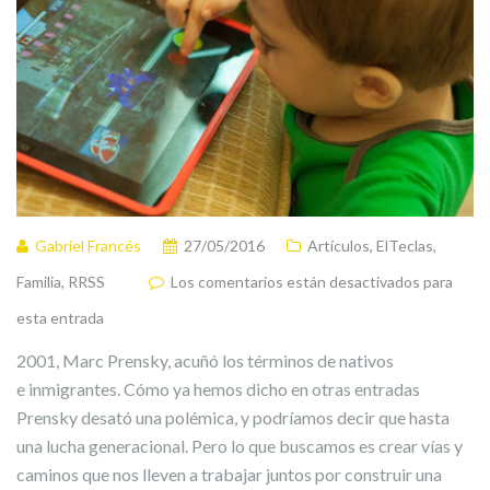
Gabriel Francés
27/05/2016
Artículos
,
ElTeclas
,
Familia
,
RRSS
Los comentarios están desactivados para
esta entrada
2001, Marc Prensky, acuñó los términos de nativos
e inmigrantes. Cómo ya hemos dicho en otras entradas
Prensky desató una polémica, y podríamos decir que hasta
una lucha generacional. Pero lo que buscamos es crear vías y
caminos que nos lleven a trabajar juntos por construir una