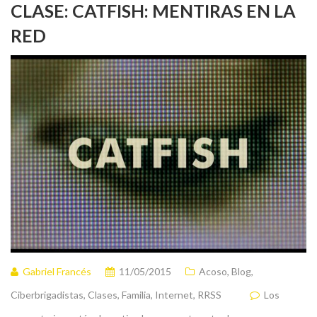
CLASE: CATFISH: MENTIRAS EN LA
RED
Gabriel Francés
11/05/2015
Acoso
,
Blog
,
Ciberbrigadistas
,
Clases
,
Familia
,
Internet
,
RRSS
Los