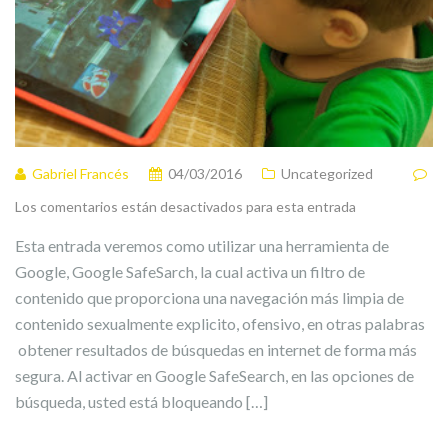
Gabriel Francés
04/03/2016
Uncategorized
Los comentarios están desactivados para esta entrada
Esta entrada veremos como utilizar una herramienta de
Google, Google SafeSarch, la cual activa un filtro de
contenido que proporciona una navegación más limpia de
contenido sexualmente explicito, ofensivo, en otras palabras
obtener resultados de búsquedas en internet de forma más
segura. Al activar en Google SafeSearch, en las opciones de
búsqueda, usted está bloqueando […]