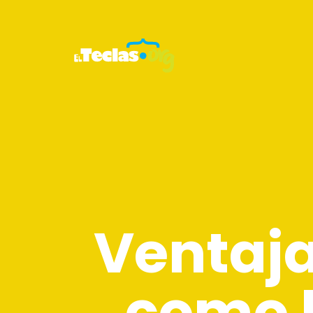
Ventaja
como h