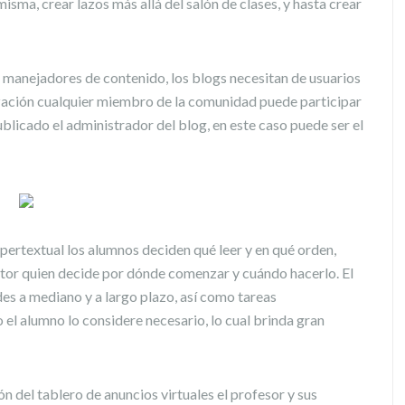
misma, crear lazos más allá del salón de clases, y hasta crear
 manejadores de contenido, los blogs necesitan de usuarios
lización cualquier miembro de la comunidad puede participar
ublicado el administrador del blog, en este caso puede ser el
hipertextual los alumnos deciden qué leer y en qué orden,
ector quien decide por dónde comenzar y cuándo hacerlo. El
es a mediano y a largo plazo, así como tareas
l alumno lo considere necesario, lo cual brinda gran
n del tablero de anuncios virtuales el profesor y sus