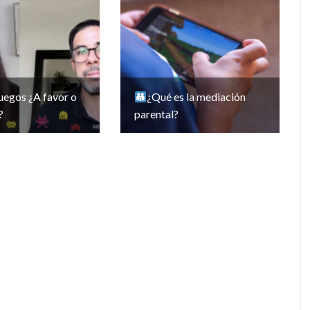
uegos ¿A favor o
¿Qué es la mediación
?
parental?