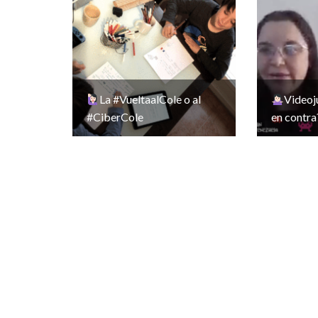
La #VueltaalCole o al
Videoj
#CiberCole
en contra