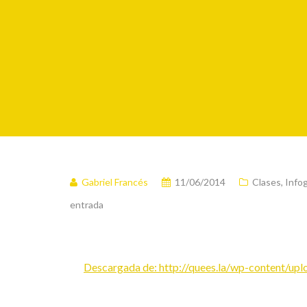
Gabriel Francés
11/06/2014
Clases
,
Infog
entrada
Descargada de: http://quees.la/wp-content