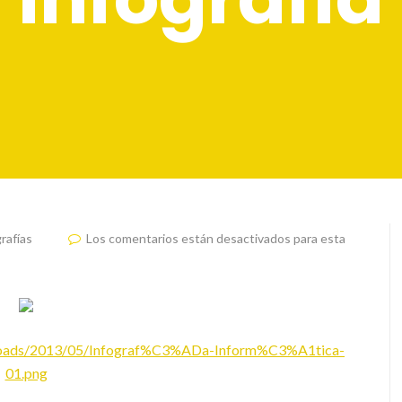
rafías
Los comentarios están desactivados para esta
/uploads/2013/05/Infograf%C3%ADa-Inform%C3%A1tica-
01.png