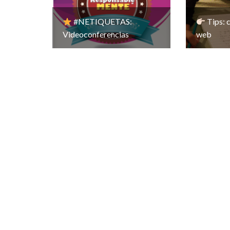
#NETIQUETAS:
Tips: c
Videoconferencias
web