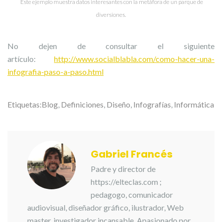
Este ejemplo muestra datos interesantes con la metáfora de un parque de
diversiones.
No dejen de consultar el siguiente
artículo:
http://www.socialblabla.com/como-hacer-una-
infografia-paso-a-paso.html
Etiquetas:
Blog
,
Definiciones
,
Diseño
,
Infografías
,
Informática
Gabriel Francés
Padre y director de
https://elteclas.com ;
pedagogo, comunicador
audiovisual, diseñador gráfico, ilustrador, Web
master, investigador incansable. Apasionado por