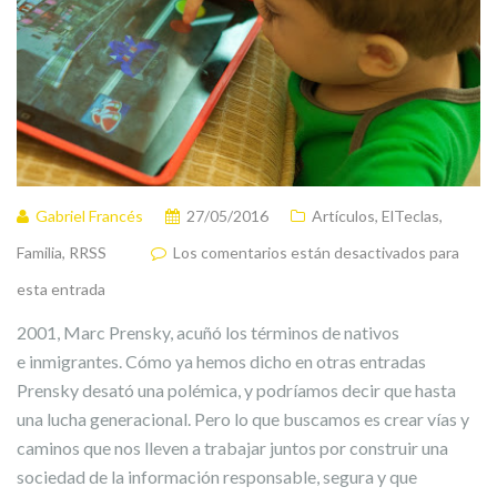
Gabriel Francés
27/05/2016
Artículos
,
ElTeclas
,
Familia
,
RRSS
Los comentarios están desactivados para
esta entrada
2001, Marc Prensky, acuñó los términos de nativos
e inmigrantes. Cómo ya hemos dicho en otras entradas
Prensky desató una polémica, y podríamos decir que hasta
una lucha generacional. Pero lo que buscamos es crear vías y
caminos que nos lleven a trabajar juntos por construir una
sociedad de la información responsable, segura y que