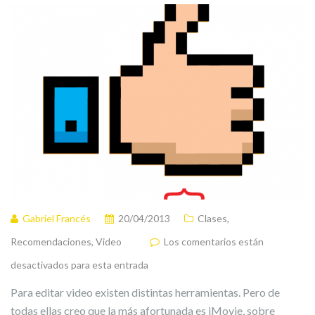
Gabriel Francés
20/04/2013
Clases
,
Recomendaciones
,
Video
Los comentarios están
desactivados para esta entrada
Para editar video existen distintas herramientas. Pero de
todas ellas creo que la más afortunada es iMovie, sobre