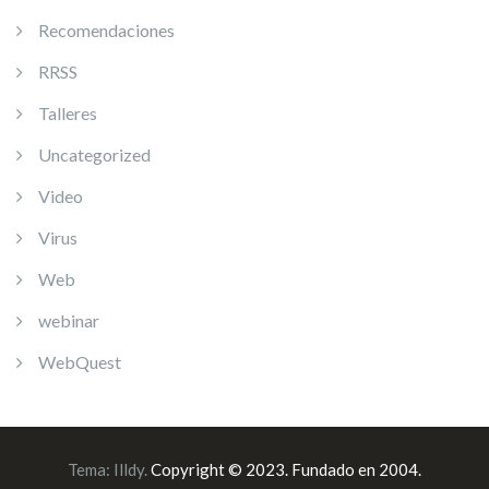
Recomendaciones
RRSS
Talleres
Uncategorized
Video
Virus
Web
webinar
WebQuest
Tema:
Illdy
.
Copyright © 2023. Fundado en 2004.