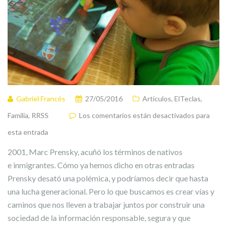
Gabriel Francés
27/05/2016
Artículos
,
ElTeclas
,
Familia
,
RRSS
Los comentarios están desactivados para
esta entrada
2001, Marc Prensky, acuñó los términos de nativos
e inmigrantes. Cómo ya hemos dicho en otras entradas
Prensky desató una polémica, y podríamos decir que hasta
una lucha generacional. Pero lo que buscamos es crear vías y
caminos que nos lleven a trabajar juntos por construir una
sociedad de la información responsable, segura y que