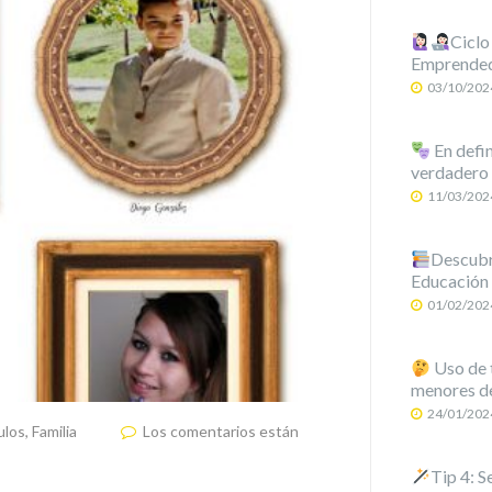
Ciclo
Emprende
03/10/202
En defin
verdadero 
11/03/202
Descubre
Educación
01/02/202
Uso de t
menores de
24/01/202
ulos
,
Familia
Los comentarios están
Tip 4: S