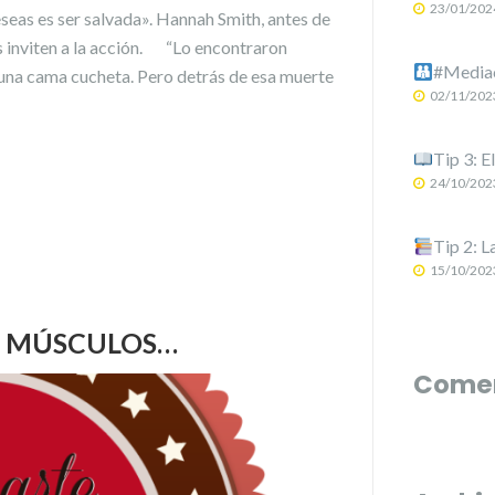
23/01/202
eseas es ser salvada». Hannah Smith, antes de
s inviten a la acción. “Lo encontraron
#Mediac
 una cama cucheta. Pero detrás de esa muerte
02/11/202
Tip 3: E
24/10/202
Tip 2: L
15/10/202
 Y MÚSCULOS…
Comen