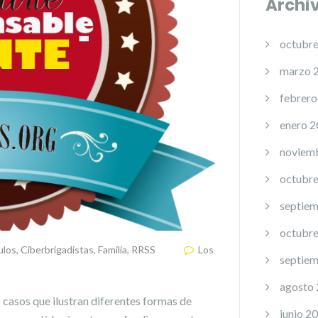
Archi
octubr
marzo 
febrero
enero 
noviem
octubr
septie
octubr
ulos
,
Ciberbrigadistas
,
Familia
,
RRSS
Los
septie
agosto
casos que ilustran diferentes formas de
junio 2