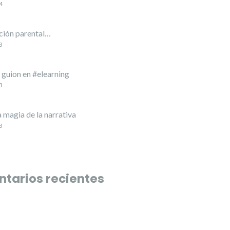
4
ión parental…
3
l guion en #elearning
3
a magia de la narrativa
3
tarios recientes