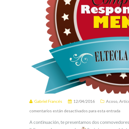
Gabriel Francés
12/04/2016
Acoso
,
Artíc
comentarios están desactivados para esta entrada
A continuación, te presentamos dos conmovedores 