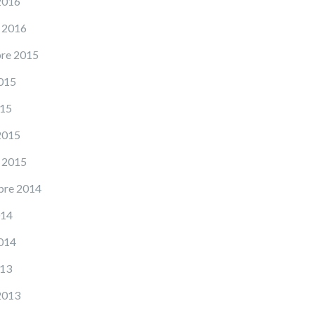
2016
 2016
re 2015
015
015
2015
 2015
bre 2014
014
014
013
2013