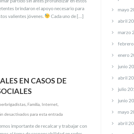
omar partido sin antes profundizar en estos
tentes brindaron el apoyo necesario para
mayo 2
stos valientes jóvenes.
Cada uno de […]
abril 2
marzo 
febrero
enero 
junio 2
abril 2
ALES EN CASOS DE
julio 20
SOCIALES
junio 2
berbrigadistas
,
Familia
,
Internet
,
mayo 2
án desactivados para esta entrada
abril 2
eemos importante de recalcar y trabajar con
emos el tema de responsabilidad en redes