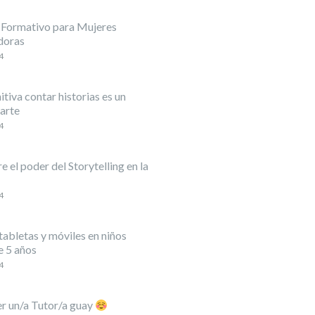
 Formativo para Mujeres
doras
4
itiva contar historias es un
arte
4
 el poder del Storytelling en la
4
abletas y móviles en niños
 5 años
4
er un/a Tutor/a guay