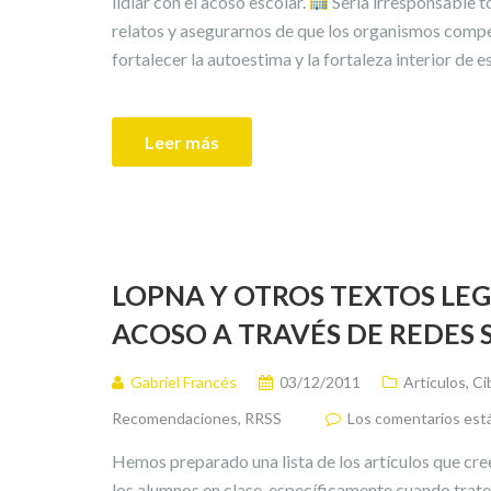
lidiar con el acoso escolar.
Sería irresponsable t
relatos y asegurarnos de que los organismos compe
fortalecer la autoestima y la fortaleza interior de e
Leer más
LOPNA Y OTROS TEXTOS LEG
ACOSO A TRAVÉS DE REDES 
Gabriel Francés
03/12/2011
Artículos
,
Ci
Recomendaciones
,
RRSS
Los comentarios est
Hemos preparado una lista de los artículos que cr
los alumnos en clase, específicamente cuando trat