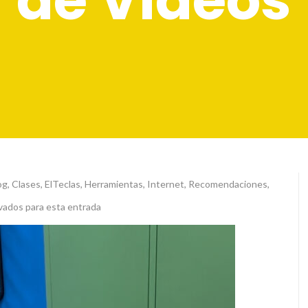
de Videos
og
,
Clases
,
ElTeclas
,
Herramientas
,
Internet
,
Recomendaciones
,
vados para esta entrada