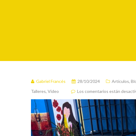
Gabriel Francés
28/10/2024
Artículos
,
Bl
Talleres
,
Video
Los comentarios están desacti