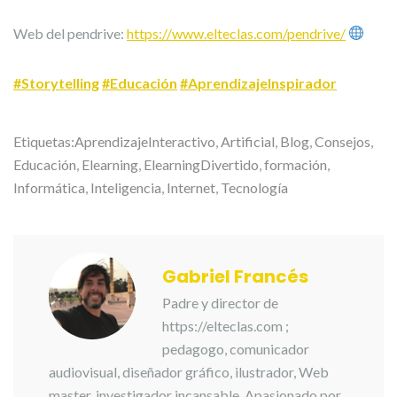
Web del pendrive:
https://www.elteclas.com/pendrive/
#Storytelling
#Educación
#AprendizajeInspirador
Etiquetas:
AprendizajeInteractivo
,
Artificial
,
Blog
,
Consejos
,
Educación
,
Elearning
,
ElearningDivertido
,
formación
,
Informática
,
Inteligencia
,
Internet
,
Tecnología
Gabriel Francés
Padre y director de
https://elteclas.com ;
pedagogo, comunicador
audiovisual, diseñador gráfico, ilustrador, Web
master, investigador incansable. Apasionado por